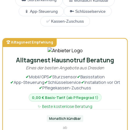
📅 Monatlich Kündbar
📱 App-Steuerung
🔑 Schlüsselservice
✅ Kassen-Zuschuss
🏆 Alltagsnest Empfehlung
Alltagsnest Hausnotruf Beratung
Eines der besten Angebote aus Dresden
✔
Mobil/GPS
✔
Sturzsensor
✔
Basisstation
✔
App-Steuerung
✔
Schlüsselservice
✔
Installation vor Ort
✔
Pflegekassen-Zuschuss
0,00 € Basis-Tarif
(ab Pflegegrad 1)
✨ Beste kostenlose Beratung
Monatlich kündbar
ab