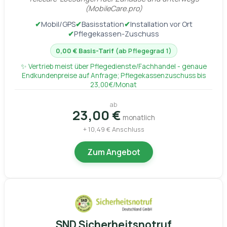
(MobileCare.pro)
✔
Mobil/GPS
✔
Basisstation
✔
Installation vor Ort
✔
Pflegekassen-Zuschuss
0,00 € Basis-Tarif
(ab Pflegegrad 1)
✨ Vertrieb meist über Pflegedienste/Fachhandel - genaue
Endkundenpreise auf Anfrage; Pflegekassenzuschuss bis
23,00€/Monat
ab
23,00 €
monatlich
+ 10,49 € Anschluss
Zum Angebot
SND Sicherheitsnotruf